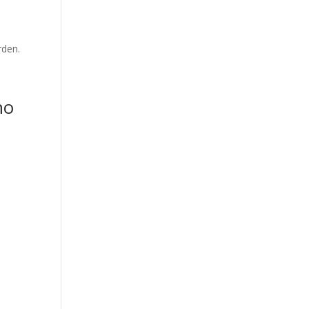
rden.
no