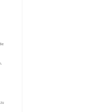
die
h.
 zu