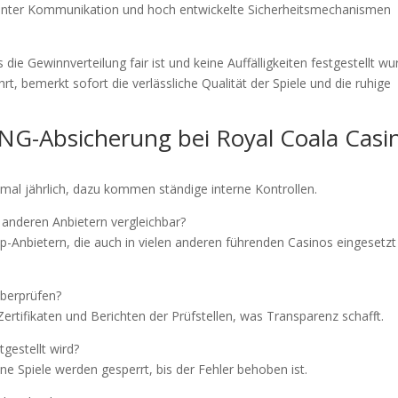
enter Kommunikation und hoch entwickelte Sicherheitsmechanismen
ie Gewinnverteilung fair ist und keine Auffälligkeiten festgestellt wu
t, bemerkt sofort die verlässliche Qualität der Spiele und die ruhige
NG-Absicherung bei Royal Coala Casi
mal jährlich, dazu kommen ständige interne Kontrollen.
t anderen Anbietern vergleichbar?
Anbietern, die auch in vielen anderen führenden Casinos eingesetzt
überprüfen?
ertifikaten und Berichten der Prüfstellen, was Transparenz schafft.
gestellt wird?
ne Spiele werden gesperrt, bis der Fehler behoben ist.