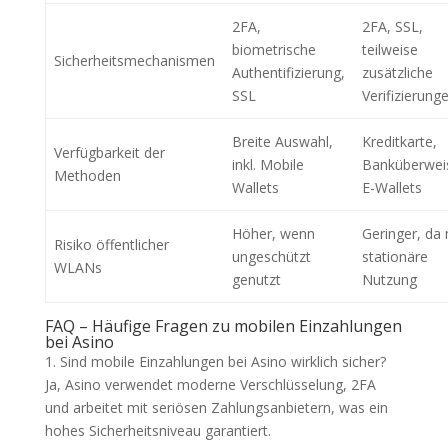
2FA,
2FA, SSL,
biometrische
teilweise
Sicherheitsmechanismen
Authentifizierung,
zusätzliche
SSL
Verifizierung
Breite Auswahl,
Kreditkarte,
Verfügbarkeit der
inkl. Mobile
Banküberwei
Methoden
Wallets
E-Wallets
Höher, wenn
Geringer, da 
Risiko öffentlicher
ungeschützt
stationäre
WLANs
genutzt
Nutzung
FAQ – Häufige Fragen zu mobilen Einzahlungen
bei Asino
1. Sind mobile Einzahlungen bei Asino wirklich sicher?
Ja, Asino verwendet moderne Verschlüsselung, 2FA
und arbeitet mit seriösen Zahlungsanbietern, was ein
hohes Sicherheitsniveau garantiert.