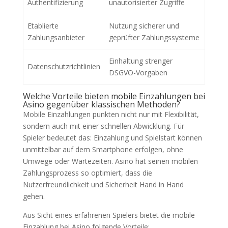
Authentifizierung
unautorisierter Zugriffe
Etablierte
Nutzung sicherer und
Zahlungsanbieter
geprüfter Zahlungssysteme
Einhaltung strenger
Datenschutzrichtlinien
DSGVO-Vorgaben
Welche Vorteile bieten mobile Einzahlungen bei
Asino gegenüber klassischen Methoden?
Mobile Einzahlungen punkten nicht nur mit Flexibilität,
sondern auch mit einer schnellen Abwicklung. Für
Spieler bedeutet das: Einzahlung und Spielstart können
unmittelbar auf dem Smartphone erfolgen, ohne
Umwege oder Wartezeiten. Asino hat seinen mobilen
Zahlungsprozess so optimiert, dass die
Nutzerfreundlichkeit und Sicherheit Hand in Hand
gehen.
Aus Sicht eines erfahrenen Spielers bietet die mobile
Einzahlung bei Asino folgende Vorteile: