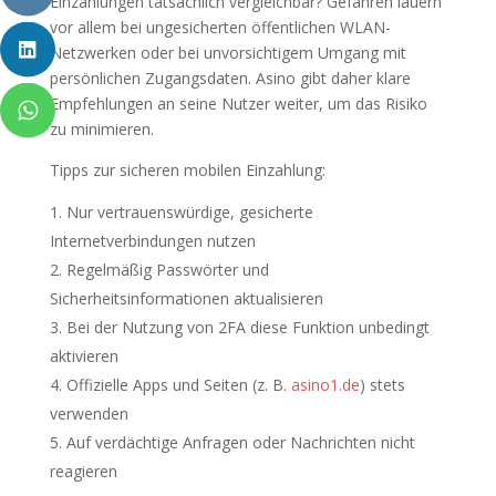
Einzahlungen tatsächlich vergleichbar? Gefahren lauern
vor allem bei ungesicherten öffentlichen WLAN-
Netzwerken oder bei unvorsichtigem Umgang mit
persönlichen Zugangsdaten. Asino gibt daher klare
Empfehlungen an seine Nutzer weiter, um das Risiko
zu minimieren.
Tipps zur sicheren mobilen Einzahlung:
Nur vertrauenswürdige, gesicherte
Internetverbindungen nutzen
Regelmäßig Passwörter und
Sicherheitsinformationen aktualisieren
Bei der Nutzung von 2FA diese Funktion unbedingt
aktivieren
Offizielle Apps und Seiten (z. B.
asino1.de
) stets
verwenden
Auf verdächtige Anfragen oder Nachrichten nicht
reagieren