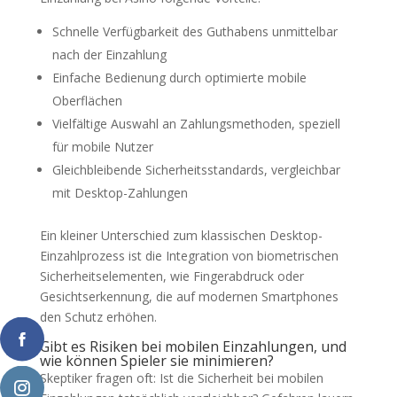
Schnelle Verfügbarkeit des Guthabens unmittelbar
nach der Einzahlung
Einfache Bedienung durch optimierte mobile
Oberflächen
Vielfältige Auswahl an Zahlungsmethoden, speziell
für mobile Nutzer
Gleichbleibende Sicherheitsstandards, vergleichbar
mit Desktop-Zahlungen
Ein kleiner Unterschied zum klassischen Desktop-
Einzahlprozess ist die Integration von biometrischen
Sicherheitselementen, wie Fingerabdruck oder
Gesichtserkennung, die auf modernen Smartphones
den Schutz erhöhen.
Gibt es Risiken bei mobilen Einzahlungen, und
wie können Spieler sie minimieren?
Skeptiker fragen oft: Ist die Sicherheit bei mobilen