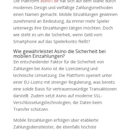
Die Plattform
asino1.de
hat sich auf dem Markt durch
modernes Design und vielfältige Zahlungsmethoden
einen Namen gemacht. Mobile Einzahlungen gewinnen
zunehmend an Bedeutung, da immer mehr Spieler
unterwegs ihre Einzahlungen tätigen möchten. Doch
wie steht es um die Sicherheit, wenn Geld vom
Smartphone auf das Spielerkonto fließt?
Wie gewährleistet Asino die Sicherheit bei
mobilen Einzahlungen?
Ein entscheidender Faktor für die Sicherheit von
Zahlungen bei Asino ist die Lizenzierung und
technische Umsetzung. Die Plattform operiert unter
einer EU-Lizenz mit strenger Regulierung, was bereits
eine solide Basis für vertrauenswürdige Transaktionen
darstellt. Zudem setzt Asino auf moderne SSL-
Verschlüsselungstechnologien, die Daten beim
Transfer schützen.
Mobile Einzahlungen erfolgen über etablierte
Zahlungsdienstleister, die ebenfalls höchste